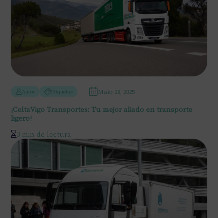
Maio 28, 2025
Autor
Etiquetas
¡CeltaVigo Transportes: Tu mejor aliado en transporte
ligero!
3 min de lectura