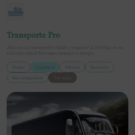
Transporte Pro
¿Buscas un transporte rápido y seguro? ¡CeltaVigo es tu
solución ideal! Entregas siempre a tiempo.
Todas
Logística
Oficios
Servicios
Sin categorizar
Ver máis