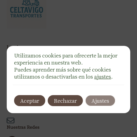
Legal
Utilizamos cookies para ofrecerte la mejor
Política de privacidad
experiencia en nuestra web.
Política de cookies
Aviso legal
Puedes aprender más sobre qué cookies
Declaración de accesibilidad
utilizamos o desactivarlas en los
ajustes
.
Teléfono
Aceptar
Rechazar
Ajustes
Correo electrónico
Nuestras Redes