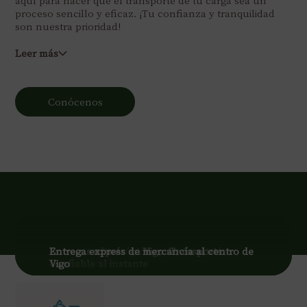
aquí para hacer que el transporte de tu carga sea un
proceso sencillo y eficaz. ¡Tu confianza y tranquilidad
son nuestra prioridad!
Leer más
Conócenos
¡Transporte TOP!
Entregas ultrarrápidas para ferreterías:
Entregas exprés en Vigo: Transporte
Entrega express de mercancía al centro de
caso de éxito
confiable al instante
Vigo