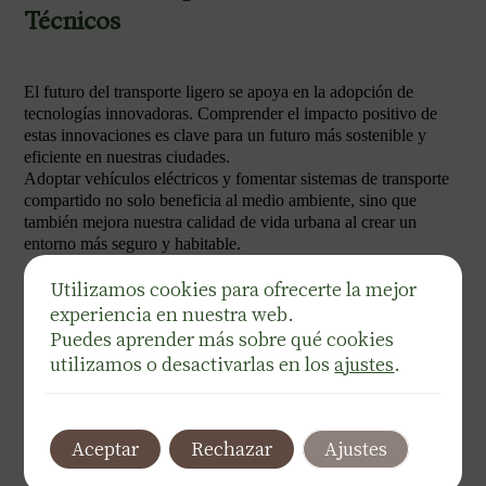
Técnicos
El futuro del transporte ligero se apoya en la adopción de
tecnologías innovadoras. Comprender el impacto positivo de
estas innovaciones es clave para un futuro más sostenible y
eficiente en nuestras ciudades.
Adoptar vehículos eléctricos y fomentar sistemas de transporte
compartido no solo beneficia al medio ambiente, sino que
también mejora nuestra calidad de vida urbana al crear un
entorno más seguro y habitable.
Utilizamos cookies para ofrecerte la mejor
Conclusiones para Usuarios Técnicos
experiencia en nuestra web.
Puedes aprender más sobre qué cookies
utilizamos o desactivarlas en los
ajustes
.
La implementación exitosa de un transporte ligero sostenible
requiere la integración de tecnologías avanzadas como IoT y
Big Data. Estas tecnologías no solo mejoran la gestión de flotas,
sino que también ofrecen soluciones para la ciberseguridad y
Aceptar
Rechazar
Ajustes
otros riesgos relacionados.
Una colaboración efectiva entre reguladores, desarrolladores de