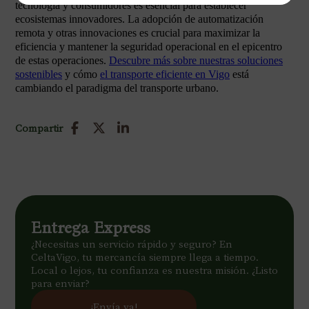
tecnología y consumidores es esencial para establecer
ecosistemas innovadores. La adopción de automatización
remota y otras innovaciones es crucial para maximizar la
eficiencia y mantener la seguridad operacional en el epicentro
de estas operaciones.
Descubre más sobre nuestras soluciones
sostenibles
y cómo
el transporte eficiente en Vigo
está
cambiando el paradigma del transporte urbano.
Compartir
Entrega Express
¿Necesitas un servicio rápido y seguro? En
CeltaVigo, tu mercancía siempre llega a tiempo.
Local o lejos, tu confianza es nuestra misión. ¿Listo
para enviar?
¡Envía ya!